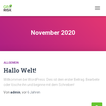
NAVIG
November 2020
ALLGEMEIN
Hallo Welt!
Willkommen bei WordPress. Dies ist dein erster Beitrag. Bearbeite
oder lösche ihn und beginne mit dem Schreiben!
Von
admin
, vor
6 Jahren